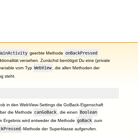
MainActivity
geerbte Methode
onBackPressed
tionalität versehen. Zunächst benötigst Du eine (private
variable vom Typ
WebView
, die allen Methoden der
g steht.
u, ob in den WebView-Settings die GoBack-Eigenschaft
t über die Methode
canGoBack
, die einen
Boolean
em Ergebnis wird entweder die Methode
goBack
zum
ckPressed
-Methode der Superklasse aufgerufen.