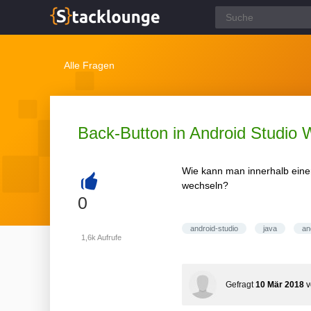
Alle Fragen
Back-Button in Android Studio 
Wie kann man innerhalb eine
wechseln?
+
0
android-studio
java
an
1,6k
Aufrufe
Gefragt
10 Mär 2018