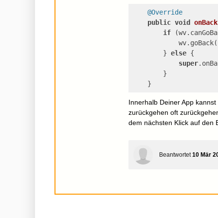
@Override
public
void
onBack
if
 (wv.canGoBa
            wv.goBack(
        } 
else
 {
super
.onBa
        }
    }
Innerhalb Deiner App kannst
zurückgehen oft zurückgehen.
dem nächsten Klick auf den 
Beantwortet
10 Mär 2