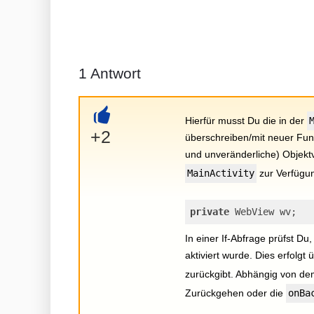
1
Antwort
Hierfür musst Du die in der
+
+2
überschreiben/mit neuer Funk
und unveränderliche) Objekt
MainActivity
zur Verfügun
private
 WebView wv;
In einer If-Abfrage prüfst D
aktiviert wurde. Dies erfolg
zurückgibt. Abhängig von d
Zurückgehen oder die
onBa