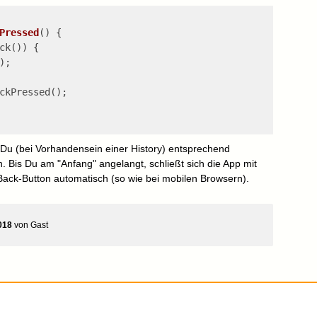
Pressed
()
{
ck()) {
);
ckPressed();
 Du (bei Vorhandensein einer History) entsprechend
 Bis Du am "Anfang" angelangt, schließt sich die App mit
Back-Button automatisch (so wie bei mobilen Browsern).
018
von
Gast