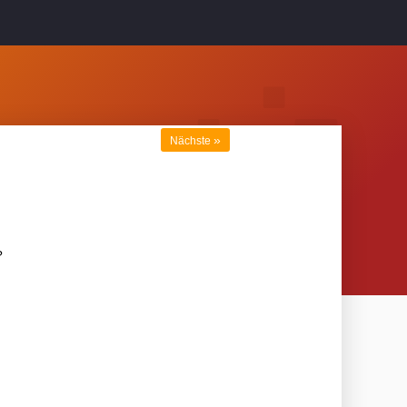
»
Nächste
?