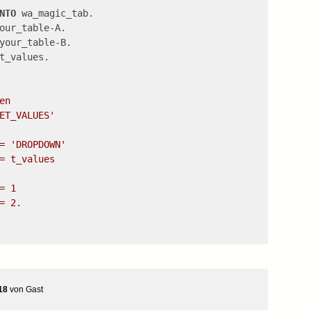
NTO
 wa_magic_tab.
our_table-A.
your_table-B.
t_values.
en
ET_VALUES'
= 'DROPDOWN'
= t_values
= 1
= 2.
18
von
Gast