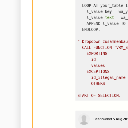
LOOP
AT
 your_table 
I
    l_value-
key
 = wa_y
    l_value-
text
 = wa_
    APPEND l_value 
TO
 
  ENDLOOP.
" Dropdown zusammenbau
  CALL FUNCTION 'VRM_S
    EXPORTING
      id              
      values          
    EXCEPTIONS
      id_illegal_name 
      OTHERS          
START-OF-SELECTION.
Beantwortet
5 Aug 20