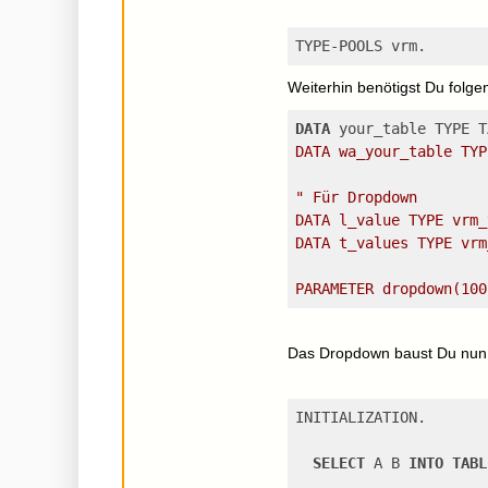
TYPE-POOLS vrm.
Weiterhin benötigst Du folge
DATA
 your_table TYPE T
DATA wa_your_table TYP
" Für Dropdown
DATA l_value TYPE vrm_
DATA t_values TYPE vrm
PARAMETER dropdown(100
Das Dropdown baust Du nun
INITIALIZATION.
SELECT
 A B 
INTO
TABL