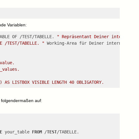
nde Variablen:
ABLE OF /TEST/TABELLE. 
" Repräsentant Deiner internen Ta
E /TEST/TABELLE. "
 Working-Area für Deiner internen Tabe
value.
_values.
) AS LISTBOX VISIBLE LENGTH 40 OBLIGATORY.
 folgendermaßen auf:
E
 your_table 
FROM
 /
TEST
/TABELLE.