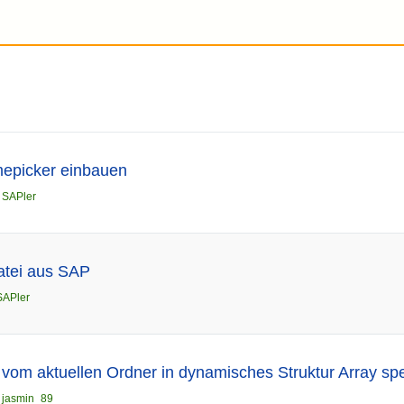
epicker einbauen
n
SAPler
atei aus SAP
SAPler
vom aktuellen Ordner in dynamisches Struktur Array sp
n
jasmin_89