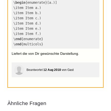
\
begin
{enumerate}[a.)]
\item Item a.)
\item Item b.)
\item Item c.)
\item Item d.)
\item Item e.)
\item Item f.)
\
end
{enumerate}
\
end
{multicols}
Liefert die von Dir gewünschte Darstellung.
Beantwortet
12 Aug 2018
von
Gast
Ähnliche Fragen