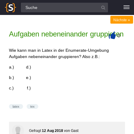
Alle Fragen
»
Nächste
Aufgaben nebeneinander gruppieren
0
+
Wie kann man in Latex in der Enumerate-Umgebung
Aufgaben nebeneinander gruppieren? Also z.B.:
a.) d.)
b.) e.)
c.) f.)
latex
tex
Gefragt
12 Aug 2018
von
Gast