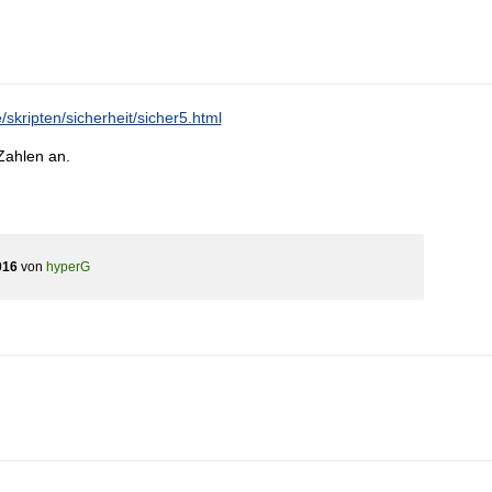
/skripten/sicherheit/sicher5.html
Zahlen an.
016
von
hyperG