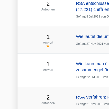
2
RSA entschlüssel
(47,221) chiﬀrier
Antworten
Gefragt
8 Jul 2018
von
G
1
Wie lautet die u
Antwort
Gefragt
27 Nov 2021
vo
1
Wie kann man üb
zusammengehör
Antwort
Gefragt
22 Okt 2018
von
2
RSA Verfahren: P
Antworten
Gefragt
21 Nov 2018
vo