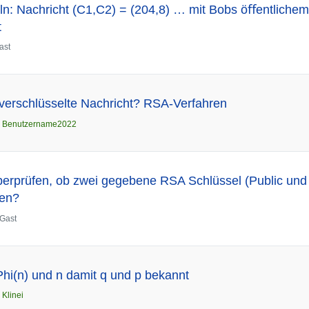
n: Nachricht (C1,C2) = (204,8) … mit Bobs öﬀentlichem
t
ast
nverschlüsselte Nachricht? RSA-Verfahren
n
Benutzername2022
erprüfen, ob zwei gegebene RSA Schlüssel (Public und 
en?
Gast
hi(n) und n damit q und p bekannt
n
Klinei