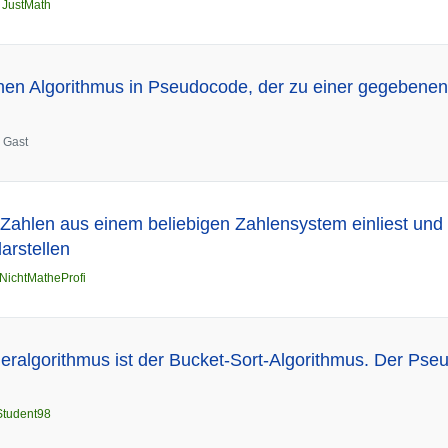
n
JustMath
nen Algorithmus in Pseudocode, der zu einer gegebenen r
n
Gast
 Zahlen aus einem beliebigen Zahlensystem einliest un
arstellen
NichtMatheProfi
tieralgorithmus ist der Bucket-Sort-Algorithmus. Der Ps
Student98