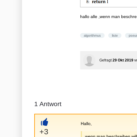
hallo alle ,wenn man beschre
algorithmus
liste
pseu
Gefragt
29 Okt 2019
v
1
Antwort
Hallo,
+
+3
wenn man beschreiben will