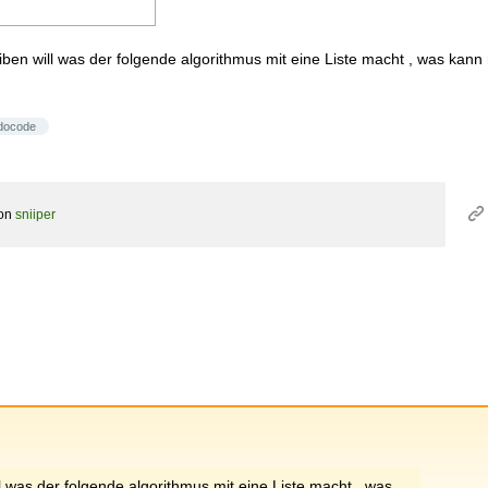
iben will was der folgende algorithmus mit eine Liste macht , was kan
docode
on
sniiper
 was der folgende algorithmus mit eine Liste macht , was