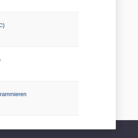
C)
)
ogrammieren