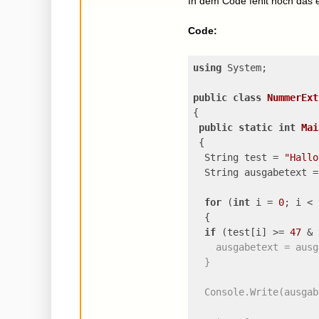
In dem Code fehlt noch das 
Code:
using
 System;
public
class
NummerExt
{
public
static
int
Mai
{
  String test = 
"Hallo
  String ausgabetext =
for
 (
int
 i = 
0
; i < 
  {
if
 (test[i] >= 
47
 & 
    ausgabetext = ausg
  }
  Console.Write(ausgab