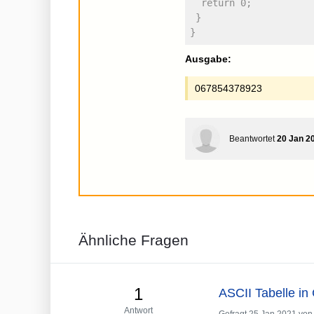
  return 0;
 }
}
Ausgabe:
067854378923
Beantwortet
20 Jan 2
Ähnliche Fragen
1
ASCII Tabelle in
Antwort
Gefragt
25 Jan 2021
vo