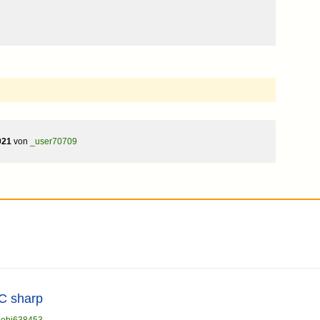
021
von
_user70709
 C sharp
n
obi638453