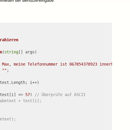
einlesen der Benutzereingabe.
rahieren
n
(
string
[] args)
 Max, meine Telefonnummer ist 067854378923 innerhalb von
 
""
;
test.Length; i++) 
test[i] <= 
57
) 
// Überprüfe auf ASCII 
abetext + test[i];
etext);