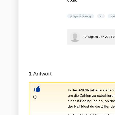
Code:
programmierung
c
str
Gefragt
20 Jan 2021
v
1
Antwort
In der
ASCII-Tabelle
stehen d
+
0
um die Zahlen zu extrahieren
einer if-Bedingung ab, ob das
der Fall fügst du die Ziffer 