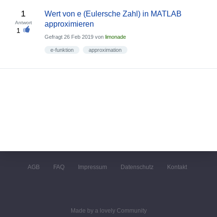
1
Wert von e (Eulersche Zahl) in MATLAB
Antwort
approximieren
1
Gefragt
26 Feb 2019
von
limonade
e-funktion
approximation
AGB
FAQ
Impressum
Datenschutz
Kontakt
Made by a lovely Community