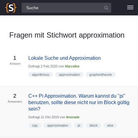
Alle Fragen
Fragen mit Stichwort approximation
1
Lokale Suche und Approximation
Antwort
Gefragt
2 Feb 2020
von
Marceline
algorithmus
approximation
graphentheorie
2
C++ Pi Approximation. Warum kannst du "pi"
Antworten
benutzen, sollte diese nicht nur im Block gültig
sein?
Gefragt
11 Okt 2019
von
limonade
cpp
approximation
pi
block
else