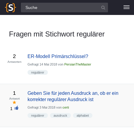
Alle Fragen
Fragen mit Stichwort regulärer
2
ER-Modell Primärschlüssel?
Antworten
Gefragt
14 Mai 2018
von
PersianTheMaster
regulärer
1
Geben Sie für jeden Ausdruck an, ob er ein
Antwort
korrekter regulärer Ausdruck ist
Gefragt
3 Mai 2018
von
certi
1
regulärer
ausdruck
alphabet