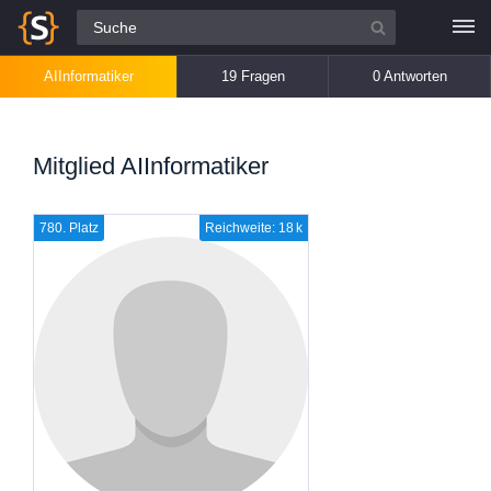
Alle Fragen
AIInformatiker
19 Fragen
0 Antworten
Mitglied AIInformatiker
780. Platz
Reichweite: 18 k