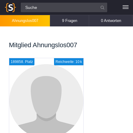
Alle Fragen
Ahnungslos007
9 Fragen
0 Antworten
Mitglied Ahnungslos007
189858. Platz
Reichweite: 10 k