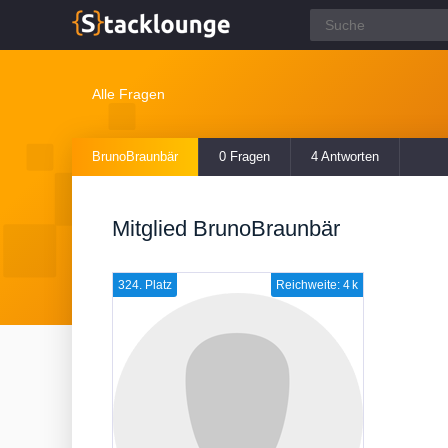
Alle Fragen
BrunoBraunbär
0 Fragen
4 Antworten
Mitglied BrunoBraunbär
324. Platz
Reichweite: 4 k