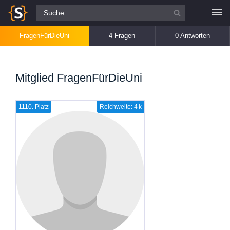
Alle Fragen
FragenFürDieUni
4 Fragen
0 Antworten
Mitglied FragenFürDieUni
1110. Platz
Reichweite: 4 k