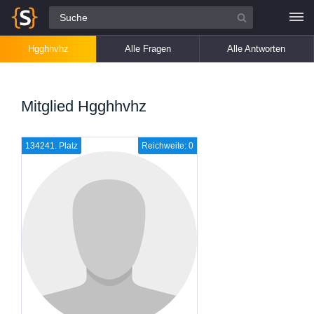
Alle Fragen
Hgghhvhz
Alle Fragen
Alle Antworten
Mitglied Hgghhvhz
134241. Platz
Reichweite: 0