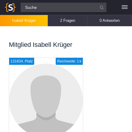
Alle Fragen
Isabell Krüger
2 Fragen
0 Antworten
Mitglied Isabell Krüger
131834. Platz
Reichweite: 1 k