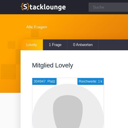
Alle Fragen
Lovely
1 Frage
0 Antworten
Mitglied Lovely
304947. Platz
Reichweite: 1 k