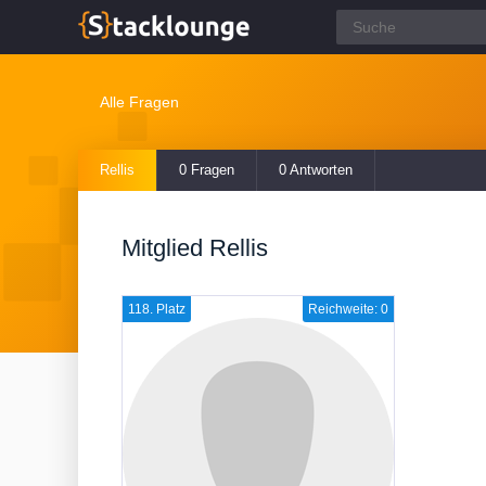
Alle Fragen
Rellis
0 Fragen
0 Antworten
Mitglied Rellis
118. Platz
Reichweite: 0