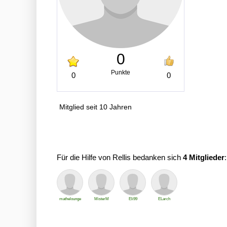
0
Punkte
0
0
Mitglied seit 10 Jahren
Für die Hilfe von Rellis bedanken sich
4 Mitglieder
:
mathelounge
MisterM
Eli99
ELarch