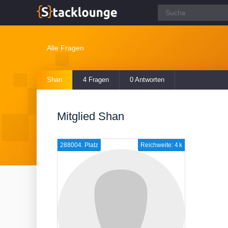
Alle Fragen
Shan
4 Fragen
0 Antworten
Mitglied Shan
288004. Platz
Reichweite: 4 k