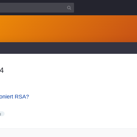
74
ioniert RSA?
g