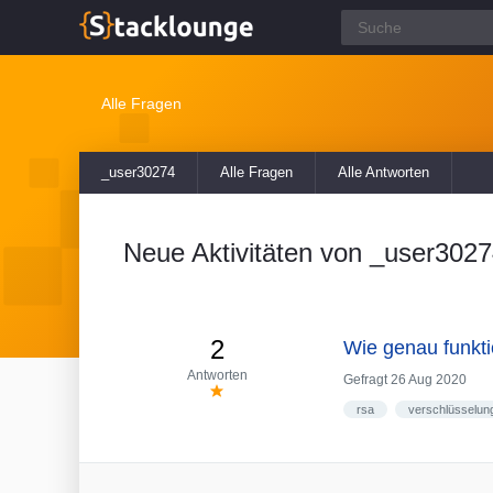
Alle Fragen
_user30274
Alle Fragen
Alle Antworten
Neue Aktivitäten von _user302
2
Wie genau funkt
Antworten
Gefragt
26 Aug 2020
rsa
verschlüsselun