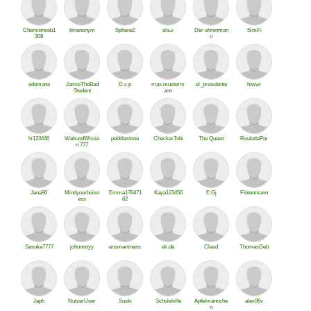
Chemienoob1
binanonym
SphereZ
ela.x
Der ehrenman
SimFi
308
n
edomane
JamieTheBad
D.c.p
max.musterm
el_presidente
hiwwi
Student
ann
hi123446
WeltundWisse
pebblestone
CheckerTobi
The Queen
RoulettePur
n 777
Jena90
Mindyourbuisn
Emma176471
Kaya123456
E.Gj
Flötenmann
ess
82
Sasuke7777
johnnnnyy
ensmartinens
ek.de
Claud
ThomasGeb
Japh
NutzerUser
Suski
Schulehilfe
Apfelmännche
alex96v
n