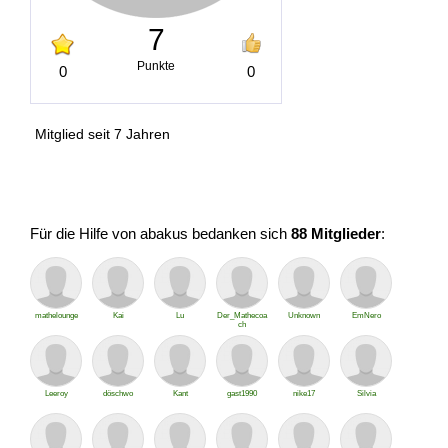
7
Punkte
0
0
Mitglied seit 7 Jahren
Für die Hilfe von abakus bedanken sich
88 Mitglieder
:
mathelounge
Kai
Lu
Der_Mathecoa
Unknown
EmNero
ch
Leeroy
döschwo
Kant
gast1990
nike17
Silvia