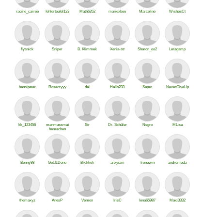
racine_carrée
fehlerteufel123
Math6262
mariexbee
Marceline
WishesCt
flysnick
Sniper
B. Klimmek
Xenia-str
Sharon_oo2
Leragamp
hansipeter
Rosecryyy
dal
Hallo233
Saper
NeverGiveUp
kk_123456
manmussmat
Sir
Dr. Schüler
Negro
MLisa
hemachen
Benny98
Get.It.Done
Brokkoli
anxyiam
frenowin
andromeda
themaxyz
AnesP
Vemon
IrisC
lena65987
Maxi3332