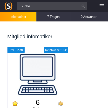
Alle Fragen
infomatiker
7 Fragen
0 Antworten
Mitglied infomatiker
5293. Platz
Reichweite: 18 k
6