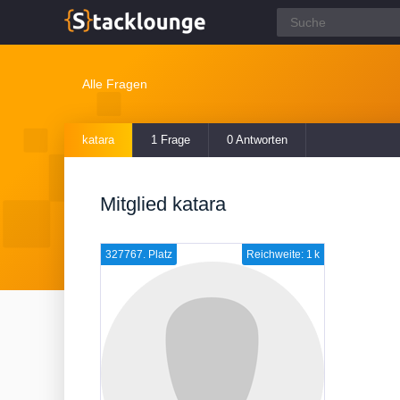
Alle Fragen
katara
1 Frage
0 Antworten
Mitglied katara
327767. Platz
Reichweite: 1 k