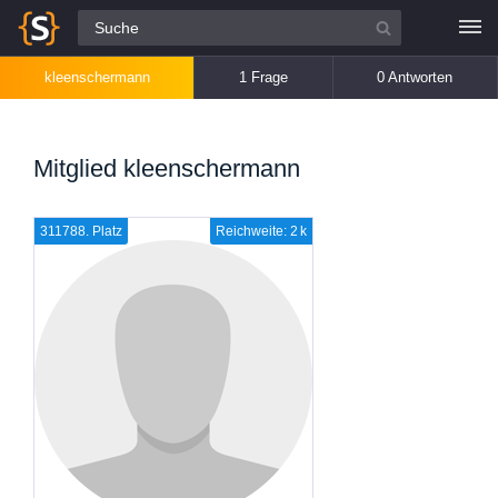
Alle Fragen
kleenschermann
1 Frage
0 Antworten
Mitglied kleenschermann
311788. Platz
Reichweite: 2 k