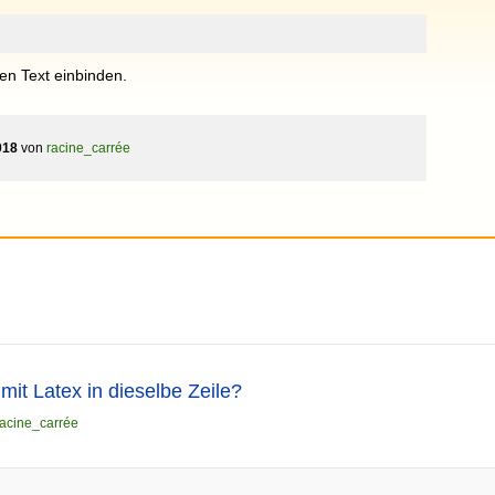
en Text einbinden.
018
von
racine_carrée
mit Latex in dieselbe Zeile?
racine_carrée