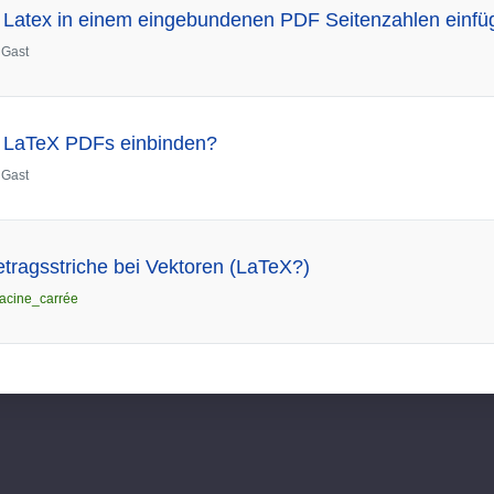
 Latex in einem eingebundenen PDF Seitenzahlen einf
n
Gast
 LaTeX PDFs einbinden?
n
Gast
tragsstriche bei Vektoren (LaTeX?)
racine_carrée