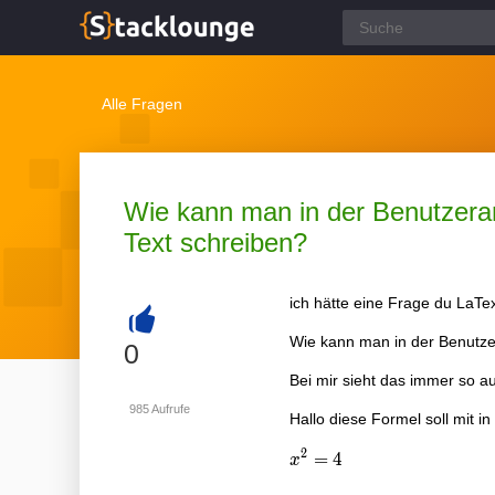
Alle Fragen
Wie kann man in der Benutzeran
Text schreiben?
ich hätte eine Frage du LaTe
Wie kann man in der Benutzer
+
0
Bei mir sieht das immer so a
985
Aufrufe
Hallo diese Formel soll mit in
2
x^2=4
=
4
x