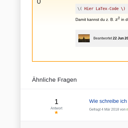
+
0
\(
Hier LaTex-Code \)
2
x^2
Damit kannst du z. B.
in d
x
Beantwortet
22 Jun 2
Ähnliche Fragen
1
Wie schreibe ich 
Antwort
Gefragt
4 Mär 2018
von