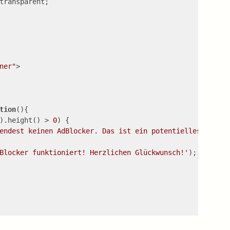
transparent;
ner"
>
tion
(
)
{
).height() > 
0
) {
endest keinen AdBlocker. Das ist ein potentielles Sicher
Blocker funktioniert! Herzlichen Glückwunsch!'
);