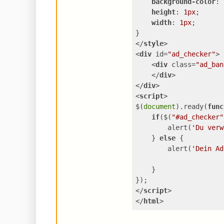
background-color
: 
height
: 
1px
;
width
: 
1px
;
}
</
style
>
<
div
id
=
"ad_checker"
>
<
div
class
=
"ad_ban
</
div
>
</
div
>
<
script
>
$(
document
).ready(
func
if
($(
"#ad_checker"
        alert(
'Du verw
    } 
else
 {
        alert(
'Dein Ad
    }
});
</
script
>
</
html
>