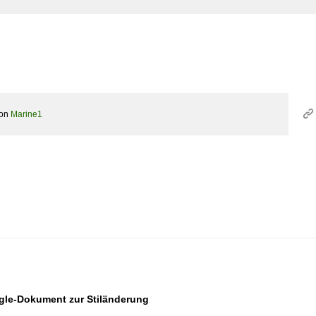
on
Marine1
ogle-Dokument zur Stiländerung