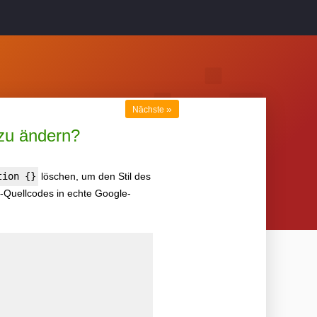
»
Nächste
 zu ändern?
tion {}
löschen, um den Stil des
x-Quellcodes in echte Google-