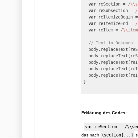
var
 reSection = 
/\\s
var
 reSubsection = 
/
var
 reItemizeBegin =
var
 reItemizeEnd = 
/
var
 reItem = 
/\\item
// Text in Dokument 
  body.replaceText(reS
  body.replaceText(reS
  body.replaceText(reI
  body.replaceText(reI
  body.replaceText(reI
}

Erklärung des Codes:
-
var reSection = /\\se
das nach
\section{...}
s