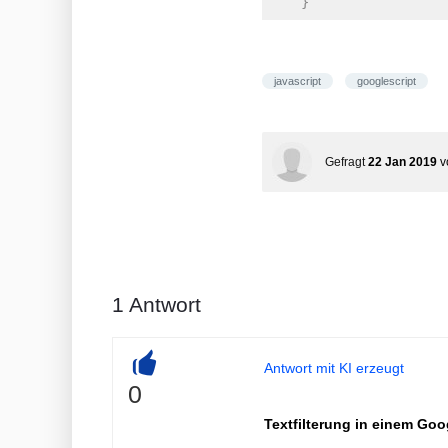
    }
javascript
googlescript
Gefragt
22 Jan 2019
v
1
Antwort
Antwort mit KI erzeugt
+
0
Textfilterung in einem Go