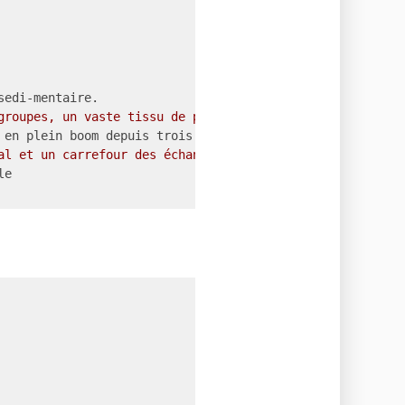
sedi-mentaire.
groupes, un vaste tissu de petites et moyennes entrepris
 en plein boom depuis trois décénies
al et un carrefour des échanges nationaux européens et i
le