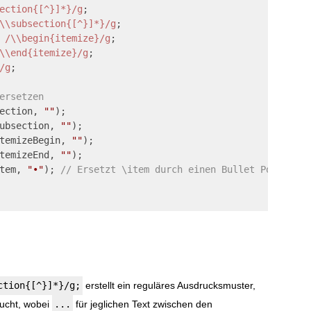
ection{[^}]*}/g
;

\\subsection{[^}]*}/g
;

 
/\\begin{itemize}/g
;

\\end{itemize}/g
;

/g
;

ersetzen
ection, 
""
);

ubsection, 
""
);

temizeBegin, 
""
);

temizeEnd, 
""
);

tem, 
"•"
); 
// Ersetzt \item durch einen Bullet Point (•)
ction{[^}]*}/g;
erstellt ein reguläres Ausdrucksmuster,
ucht, wobei
...
für jeglichen Text zwischen den