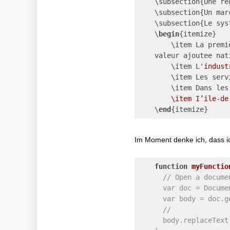
    \subsection{Une ré
    \subsection{Un mar
    \subsection{Le sys
    \
begin
{itemize}
        \item La premi
    valeur ajoutee nat
        \item L
'indust
        \item Les serv
        \item Dans les
        \item I’ile-de
    \
end
{itemize}
Im Moment denke ich, dass i
function
myFunctio
// Open a docume
      var doc = Docume
      var body = doc.g
      //
      body.replaceText