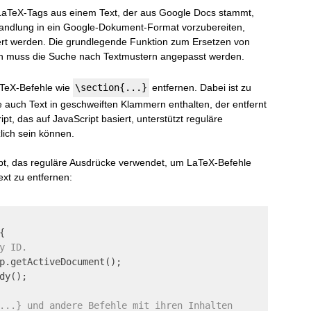
LaTeX-Tags aus einem Text, der aus Google Docs stammt,
andlung in ein Google-Dokument-Format vorzubereiten,
tert werden. Die grundlegende Funktion zum Ersetzen von
ch muss die Suche nach Textmustern angepasst werden.
aTeX-Befehle wie
\section{...}
entfernen. Dabei ist zu
 auch Text in geschweiften Klammern enthalten, der entfernt
pt, das auf JavaScript basiert, unterstützt reguläre
lich sein können.
ript, das reguläre Ausdrücke verwendet, um LaTeX-Befehle
xt zu entfernen:
{

y ID.
p.getActiveDocument();

dy();

...} und andere Befehle mit ihren Inhalten