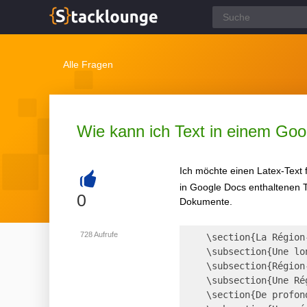
Alle Fragen
Wie kann ich Text in einem Goo
Ich möchte einen Latex-Text 
in Google Docs enthaltenen T
+
0
Dokumente.
728
Aufrufe
    \section{La Région
    \subsection{Une lo
    \subsection{Région
    \subsection{Une Ré
    \section{De profon