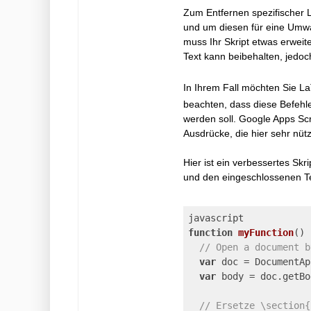
Zum Entfernen spezifischer 
und um diesen für eine Umw
muss Ihr Skript etwas erwei
Text kann beibehalten, jedo
In Ihrem Fall möchten Sie L
beachten, dass diese Befehle
werden soll. Google Apps Scri
Ausdrücke, die hier sehr nütz
Hier ist ein verbessertes Sk
und den eingeschlossenen Te
function
myFunction
(
) 
// Open a document b
var
 doc = DocumentAp
var
 body = doc.getBo
// Ersetze \section{