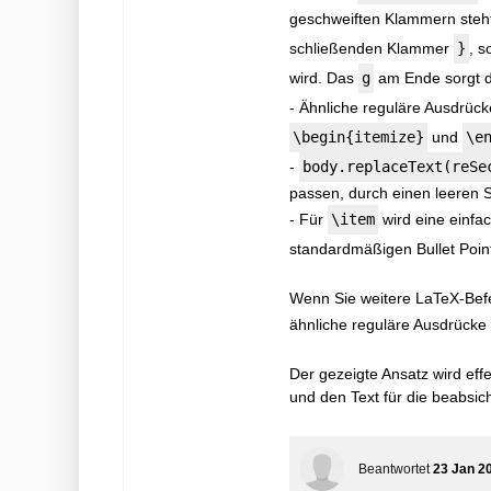
geschweiften Klammern steh
schließenden Klammer
}
, s
wird. Das
g
am Ende sorgt d
- Ähnliche reguläre Ausdrüc
\begin{itemize}
und
\e
-
body.replaceText(reSe
passen, durch einen leeren St
- Für
\item
wird eine einfa
standardmäßigen Bullet Point
Wenn Sie weitere LaTeX-Bef
ähnliche reguläre Ausdrück
Der gezeigte Ansatz wird ef
und den Text für die beabsic
Beantwortet
23 Jan 2