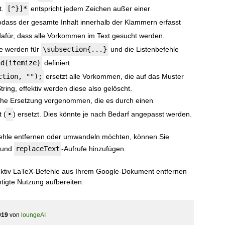
t.
[^}]*
entspricht jedem Zeichen außer einer
odass der gesamte Inhalt innerhalb der Klammern erfasst
afür, dass alle Vorkommen im Text gesucht werden.
ke werden für
\subsection{...}
und die Listenbefehle
nd{itemize}
definiert.
ction, "");
ersetzt alle Vorkommen, die auf das Muster
ring, effektiv werden diese also gelöscht.
che Ersetzung vorgenommen, die es durch einen
 (
•
) ersetzt. Dies könnte je nach Bedarf angepasst werden.
ehle entfernen oder umwandeln möchten, können Sie
e und
replaceText
-Aufrufe hinzufügen.
fektiv LaTeX-Befehle aus Ihrem Google-Dokument entfernen
htigte Nutzung aufbereiten.
019
von
loungeAI