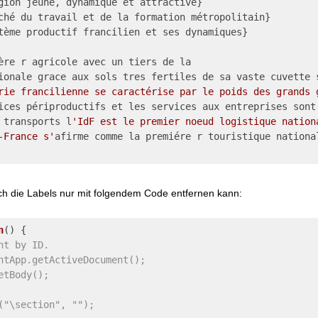
gion jeune, dynamique et attractive}
ché du travail et de la formation métropolitain}
tème productif francilien et ses dynamiques}
ère r agricole avec un tiers de la
ionale grace aux sols tres fertiles de sa vaste cuvette 
rie francilienne se caractérise par le poids des grands 
ices périproductifs et les services aux entreprises sont
 transports l
'IdF est le premier noeud logistique nation
-France s'
afirme comme la premiére r touristique nationa
ch die Labels nur mit folgendem Code entfernen kann:
n
(
) 
{
nt by ID.
ntApp.getActiveDocument();
etBody();
("\section", "");