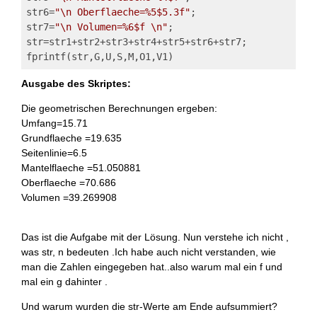
str6=
"\n Oberflaeche=%5$5.3f"
;
str7=
"\n Volumen=%6$f \n"
;
str=str1+str2+str3+str4+str5+str6+str7;
fprintf(str,G,U,S,M,O1,V1)
Ausgabe des Skriptes:
Die geometrischen Berechnungen ergeben:
Umfang=15.71
Grundflaeche =19.635
Seitenlinie=6.5
Mantelflaeche =51.050881
Oberflaeche =70.686
Volumen =39.269908
Das ist die Aufgabe mit der Lösung. Nun verstehe ich nicht ,
was str, n bedeuten .Ich habe auch nicht verstanden, wie
man die Zahlen eingegeben hat..also warum mal ein f und
mal ein g dahinter .
Und warum wurden die str-Werte am Ende aufsummiert?