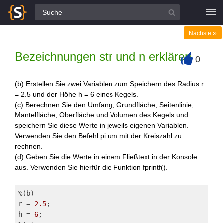
Alle Fragen
»
Nächste
Bezeichnungen str und n erklären
0
+
(b) Erstellen Sie zwei Variablen zum Speichern des Radius r
= 2.5 und der Höhe h = 6 eines Kegels.
(c) Berechnen Sie den Umfang, Grundfläche, Seitenlinie,
Mantelfläche, Oberfläche und Volumen des Kegels und
speichern Sie diese Werte in jeweils eigenen Variablen.
Verwenden Sie den Befehl pi um mit der Kreiszahl zu
rechnen.
(d) Geben Sie die Werte in einem Fließtext in der Konsole
aus. Verwenden Sie hierfür die Funktion fprintf().
%(b)
r = 
2.5
;
h = 
6
;