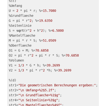
%(c)
%Umfang
U = 
2
 * pi * r; %=
15.7080
%Grundflaeche
G = pi * r^
2
; %=
19.6350
%Seitenlinie
S = 
sqrt
(r^
2
 + h^
2
); %=
6.5000
%Mantelflaeche
M = pi * r * S; %=
51.0509
%Oberflaeche
O1 = G + M; %=
70.6858
O2 = pi * r^
2
 + pi * r * S; %=
70.6858
%Volumen
V1 = 
1
/
3
 * G * h; %=
39.2699
V2 = 
1
/
3
 * pi * r^
2
 *h; %=
39.2699
%(d)
str1=
"Die geometrischen Berechnungen ergeben:"
;
str2=
"\n Umfang=%2$5.2f"
;
str3=
"\n Grundflaeche=%1$g"
;
str4=
"\n Seitenlinie=%3$g"
;
str5=
"\n Mantelflaeche=%4$f"
;