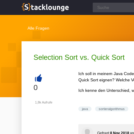
Alle Fragen
Selection Sort vs. Quick Sort
Ich soll in meinem Java Code e
Quick Sort eignen? Welche Vo
+
0
Ich kenne den Unterschied, wü
1,8k
Aufrufe
java
sortieralgorithmus
Gefragt
8 Nov 2018
v