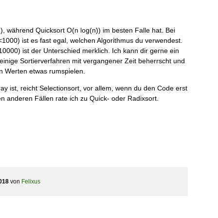
2
), während Quicksort O(n log(n)) im besten Falle hat. Bei
000) ist es fast egal, welchen Algorithmus du verwendest.
00) ist der Unterschied merklich. Ich kann dir gerne ein
einige Sortierverfahren mit vergangener Zeit beherrscht und
n Werten etwas rumspielen.
ray ist, reicht Selectionsort, vor allem, wenn du den Code erst
en anderen Fällen rate ich zu Quick- oder Radixsort.
018
von
Felixus