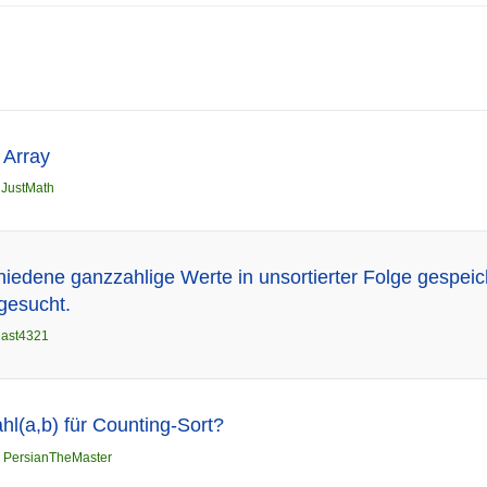
s Array
n
JustMath
iedene ganzzahlige Werte in unsortierter Folge gespeich
 gesucht.
gast4321
hl(a,b) für Counting-Sort?
n
PersianTheMaster