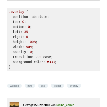
.overlay
 {
position
: absolute;
top
: 
0
;
bottom
: 
0
;
left
: 
35
;
right
: 
0
;
height
: 
100%
;
width
: 
50%
;
opacity
: 
0
;
transition
: .
9s
 ease;
background-color
: 
#333
;
}
website
html
css
trigger
overlay
Gefragt
15 Dez 2018
von
racine_carrée