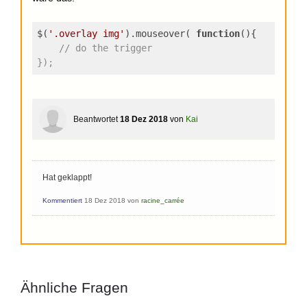
$(
'.overlay img'
).mouseover( 
function
(
)
{
// do the trigger
});
Beantwortet
18 Dez 2018
von
Kai
Hat geklappt!
Kommentiert
18 Dez 2018
von
racine_carrée
Ähnliche Fragen