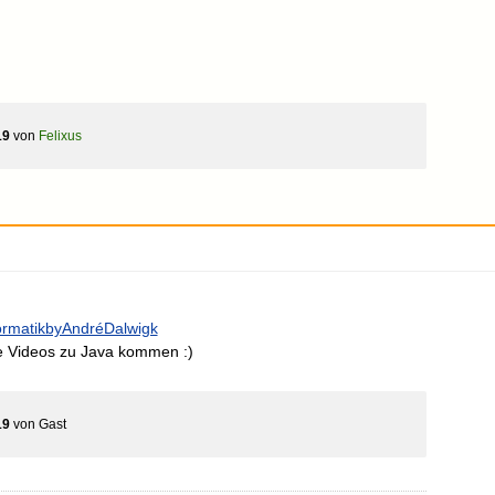
19
von
Felixus
ormatikbyAndréDalwigk
e Videos zu Java kommen :)
19
von
Gast