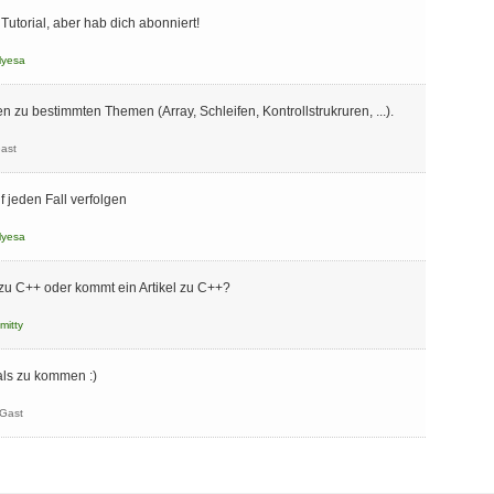
Tutorial, aber hab dich abonniert!
lyesa
 zu bestimmten Themen (Array, Schleifen, Kontrollstrukruren, ...).
ast
 jeden Fall verfolgen
lyesa
 C++ oder kommt ein Artikel zu C++?
mitty
als zu kommen :)
Gast