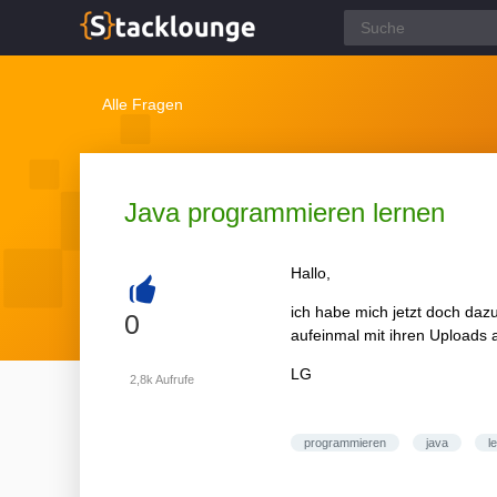
Alle Fragen
Java programmieren lernen
Hallo,
ich habe mich jetzt doch daz
+
0
aufeinmal mit ihren Uploads 
LG
2,8k
Aufrufe
programmieren
java
l