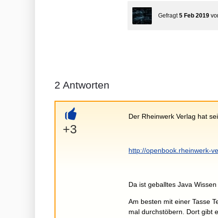
Gefragt
5 Feb 2019
v
2
Antworten
Der Rheinwerk Verlag hat se
+
+3
http://openbook.rheinwerk-ve
Da ist geballtes Java Wissen i
Am besten mit einer Tasse T
mal durchstöbern. Dort gibt