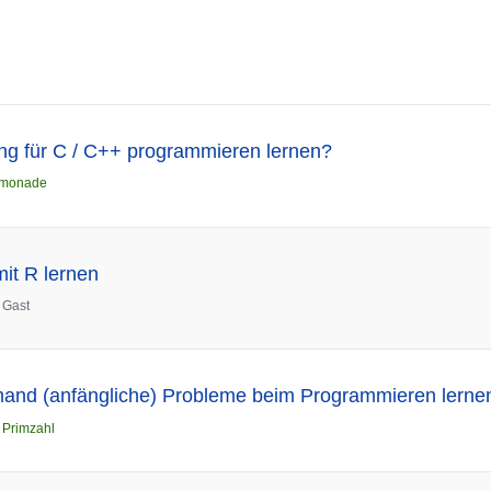
 für C / C++ programmieren lernen?
imonade
it R lernen
n
Gast
mand (anfängliche) Probleme beim Programmieren lern
n
Primzahl