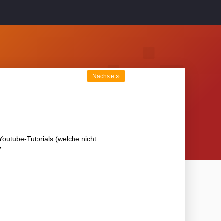
»
Nächste
outube-Tutorials (welche nicht
?