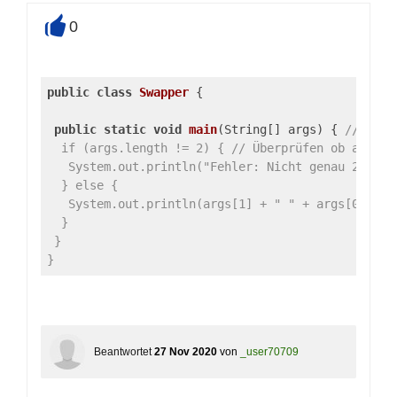
0
+
public
class
Swapper
 {
public
static
void
main
(String[] args)
{ 
// das 
  if (args.length != 2) { // Überprüfen ob args A
   System.out.println("Fehler: Nicht genau 2 Komm
  } else {
   System.out.println(args[1] + " " + args[0]); /
  }
 }
}
Beantwortet
27 Nov 2020
von
_user70709