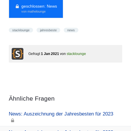
geschlossen:
News
von mathelounge
stacklounge
jahresbeste
news
Gefragt
1 Jan 2021
von
stacklounge
Ähnliche Fragen
News: Auszeichnung der Jahresbesten für 2023