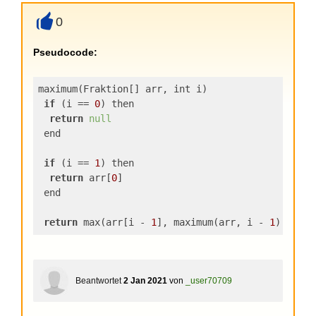
0
+
Pseudocode:
maximum(Fraktion[] arr, int i)
if
 (i == 
0
) then
return
null
 end
if
 (i == 
1
) then
return
 arr[
0
]
 end
return
 max(arr[i - 
1
], maximum(arr, i - 
1
)
Beantwortet
2 Jan 2021
von
_user70709