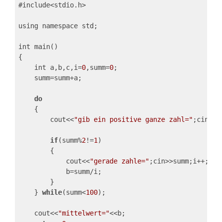
#include<stdio.h>
using namespace std;
int main()
{
    int a,b,c,i=
0
,summ=
0
;
    summ=summ+a;
do
    {
        cout<<
"gib ein positive ganze zahl="
;cin>>s
if
(summ%
2
!=
1
)
        {
            cout<<
"gerade zahle="
;cin>>summ;i++;
            b=summ/i;
        }
    } 
while
(summ<
100
);
    cout<<
"mittelwert="
<<b;