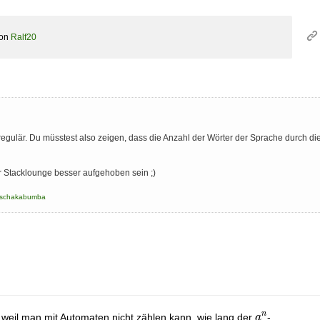
on
Ralf20
regulär. Du müsstest also zeigen, dass die Anzahl der Wörter der Sprache durch d
er Stacklounge besser aufgehoben sein ;)
schakabumba
n
a^n
r, weil man mit Automaten nicht zählen kann, wie lang der
-
a