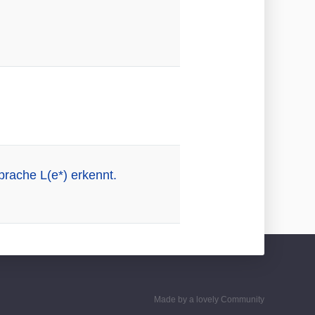
rache L(e*) erkennt.
Made by a lovely Community