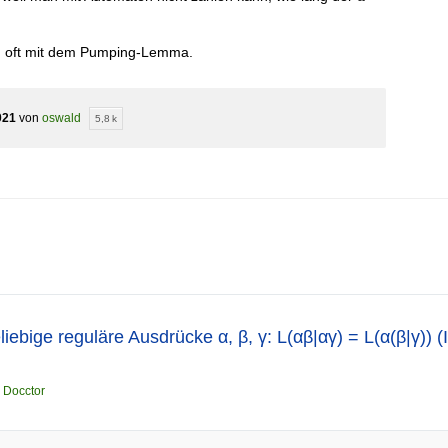
an oft mit dem Pumping-Lemma.
021
von
oswald
5,8 k
liebige reguläre Ausdrücke α, β, γ: L(αβ|αγ) = L(α(β|γ)) 
n
Docctor