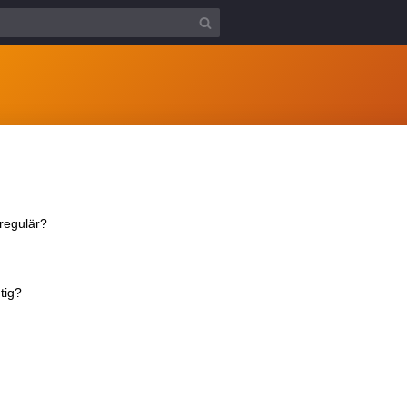
regulär?
tig?