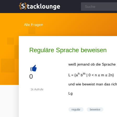
Alle Fragen
Reguläre Sprache beweisen
weiß jemand ob die Sprache 
+
n
m
0
L = {a
b
| 0 < n ≤ m ≤ 2n}
und wie beweist man das rich
1k
Aufrufe
Lg
regulär
beweise