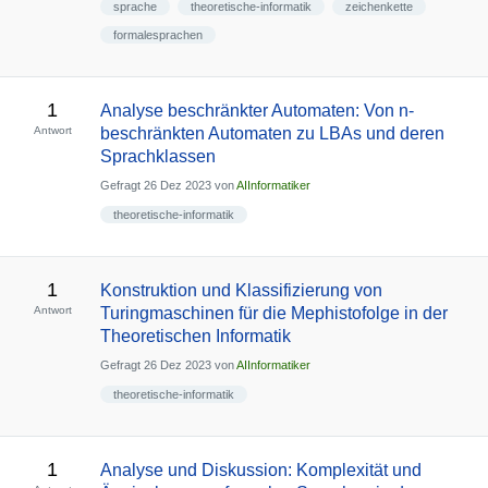
sprache
theoretische-informatik
zeichenkette
formalesprachen
1
Analyse beschränkter Automaten: Von n-
Antwort
beschränkten Automaten zu LBAs und deren
Sprachklassen
Gefragt
26 Dez 2023
von
AIInformatiker
theoretische-informatik
1
Konstruktion und Klassifizierung von
Antwort
Turingmaschinen für die Mephistofolge in der
Theoretischen Informatik
Gefragt
26 Dez 2023
von
AIInformatiker
theoretische-informatik
1
Analyse und Diskussion: Komplexität und