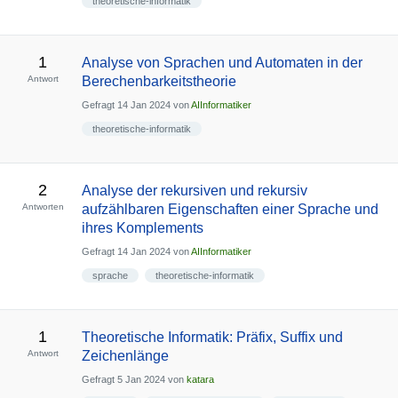
theoretische-informatik
1
Analyse von Sprachen und Automaten in der
Antwort
Berechenbarkeitstheorie
Gefragt
14 Jan 2024
von
AIInformatiker
theoretische-informatik
2
Analyse der rekursiven und rekursiv
Antworten
aufzählbaren Eigenschaften einer Sprache und
ihres Komplements
Gefragt
14 Jan 2024
von
AIInformatiker
sprache
theoretische-informatik
1
Theoretische Informatik: Präfix, Suffix und
Antwort
Zeichenlänge
Gefragt
5 Jan 2024
von
katara