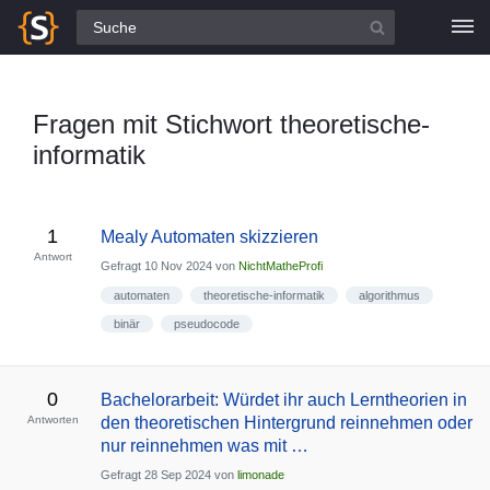
Alle Fragen
Fragen mit Stichwort theoretische-
informatik
1
Mealy Automaten skizzieren
Antwort
Gefragt
10 Nov 2024
von
NichtMatheProfi
automaten
theoretische-informatik
algorithmus
binär
pseudocode
0
Bachelorarbeit: Würdet ihr auch Lerntheorien in
Antworten
den theoretischen Hintergrund reinnehmen oder
nur reinnehmen was mit …
Gefragt
28 Sep 2024
von
limonade