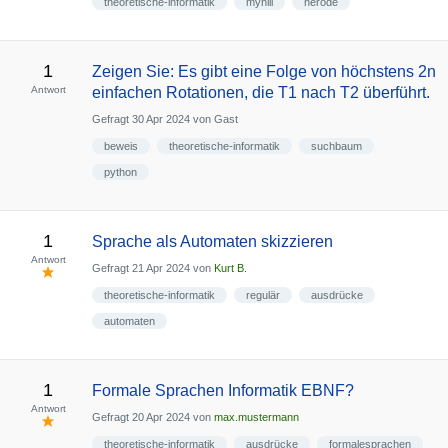
theoretische-informatik
myhill
nerode
1
Zeigen Sie: Es gibt eine Folge von höchstens 2n
Antwort
einfachen Rotationen, die T1 nach T2 überführt.
Gefragt
30 Apr 2024
von
Gast
beweis
theoretische-informatik
suchbaum
python
1
Sprache als Automaten skizzieren
Antwort
Gefragt
21 Apr 2024
von
Kurt B.
theoretische-informatik
regulär
ausdrücke
automaten
1
Formale Sprachen Informatik EBNF?
Antwort
Gefragt
20 Apr 2024
von
max.mustermann
theoretische-informatik
ausdrücke
formalesprachen