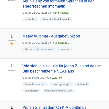
Antwort
Äquivalenz von formalen Sprachen in der
Theoretischen Informatik
Gefragt
26 Dez 2023
von
AIInformatiker
sprache
theoretische-informatik
1
Mealy Automat - Ausgabefunktion
Antwort
Gefragt
20 Dez 2023
von
manuel13291
theoretische-informatik
automat
1
Wie sieht die ɛ-Hülle für jeden Zustand des im
Antwort
Bild beschreibten ɛ-NEAs aus?
Gefragt
9 Dez 2023
von
LazeFox
formalesprachen
aussagenlogik
automat
automaten
theoretische-informatik
1
Prüfen Sie mit dem CYK-Algorithmus