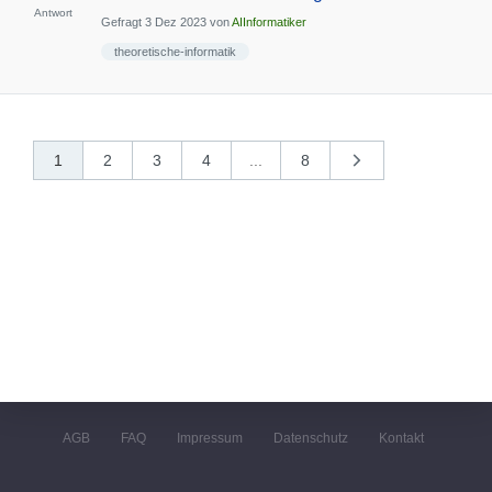
Antwort
Gefragt
3 Dez 2023
von
AIInformatiker
theoretische-informatik
1
2
3
4
...
8
nächste
»
AGB
FAQ
Impressum
Datenschutz
Kontakt