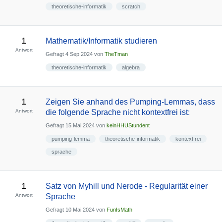
theoretische-informatik
scratch
1
Mathematik/Informatik studieren
Antwort
Gefragt
4 Sep 2024
von
TheTman
theoretische-informatik
algebra
1
Zeigen Sie anhand des Pumping-Lemmas, dass
Antwort
die folgende Sprache nicht kontextfrei ist:
Gefragt
15 Mai 2024
von
keinHHUStundent
pumping-lemma
theoretische-informatik
kontextfrei
sprache
1
Satz von Myhill und Nerode - Regularität einer
Antwort
Sprache
Gefragt
10 Mai 2024
von
FunIsMath