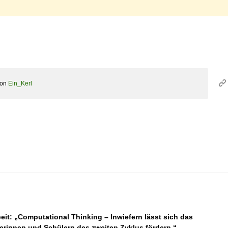
von
Ein_Kerl
eit: „Computational Thinking – Inwiefern lässt sich das
erinnen und Schülern des zweiten Zyklus fördern.“