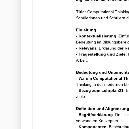
Title:
Computational Thinking
Schülerinnen und Schülern de
Einleitung
-
Kontextualisierung
: Einf
Bedeutung im Bildungsbereic
-
Relevanz
: Erklärung der R
-
Fragestellung und Ziele
:
Arbeit.
Bedeutung und Unterrichtsr
-
Warum Computational Th
Thinking in der modernen Bi
-
Bezug zum Lehrplan21
: 
Ziele.
Definition und Abgrenzun
-
Begriffserklärung
: Defini
verwandten Konzepten.
-
Komponenten
: Beschreib