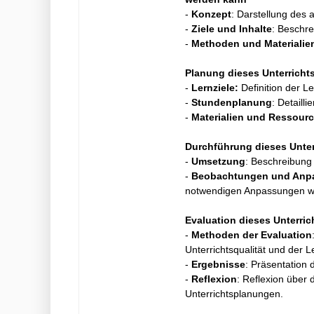
-
Konzept
: Darstellung des 
-
Ziele und Inhalte
: Beschre
-
Methoden und Materialie
Planung dieses Unterricht
-
Lernziele:
Definition der Le
-
Stundenplanung
: Detaill
-
Materialien und Ressour
Durchführung dieses Unter
-
Umsetzung
: Beschreibung
-
Beobachtungen und Anp
notwendigen Anpassungen w
Evaluation dieses Unterric
-
Methoden der Evaluation
Unterrichtsqualität und der Le
-
Ergebnisse
: Präsentation 
-
Reflexion
: Reflexion über
Unterrichtsplanungen.