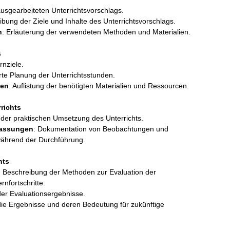
ausgearbeiteten Unterrichtsvorschlags.
ibung der Ziele und Inhalte des Unterrichtsvorschlags.
n
: Erläuterung der verwendeten Methoden und Materialien.
s
rnziele.
ierte Planung der Unterrichtsstunden.
cen
: Auflistung der benötigten Materialien und Ressourcen.
richts
 der praktischen Umsetzung des Unterrichts.
assungen
: Dokumentation von Beobachtungen und
ährend der Durchführung.
hts
: Beschreibung der Methoden zur Evaluation der
rnfortschritte.
der Evaluationsergebnisse.
 die Ergebnisse und deren Bedeutung für zukünftige