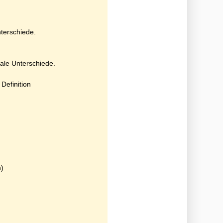
nterschiede.
nale Unterschiede.
Definition
n)