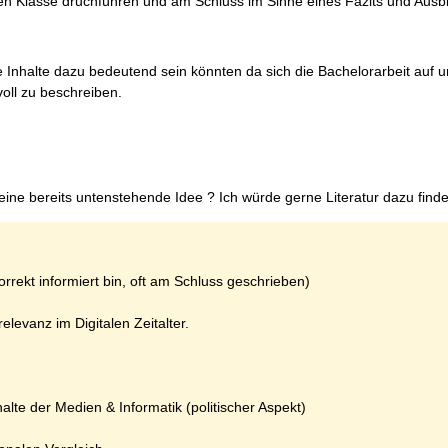
len Klasse druchführen und am Schluss im Sinne eines Fazits und Ausbl
he Inhalte dazu bedeutend sein könnten da sich die Bachelorarbeit auf 
voll zu beschreiben.
ine bereits untenstehende Idee ? Ich würde gerne Literatur dazu finde
 korrekt informiert bin, oft am Schluss geschrieben)
levanz im Digitalen Zeitalter.
alte der Medien & Informatik (politischer Aspekt)