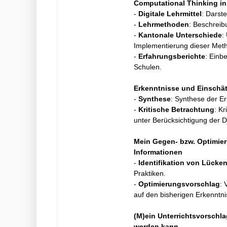
Computational Thinking in d
-
Digitale Lehrmittel
: Darst
-
Lehrmethoden
: Beschreib
-
Kantonale Unterschiede
:
Implementierung dieser Met
-
Erfahrungsberichte
: Einb
Schulen.
Erkenntnisse und Einschä
-
Synthese
: Synthese der E
-
Kritische Betrachtung
: Kr
unter Berücksichtigung der D
Mein Gegen- bzw. Optimie
Informationen
-
Identifikation von Lücke
Praktiken.
-
Optimierungsvorschlag
: 
auf den bisherigen Erkenntni
(M)ein Unterrichtsvorschla
werden kann