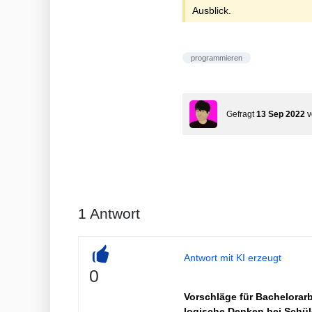
Ausblick.
programmieren
Gefragt
13 Sep 2022
1
Antwort
Antwort mit KI erzeugt
+
0
Vorschläge für Bachelorarb
logische Denken bei Schül