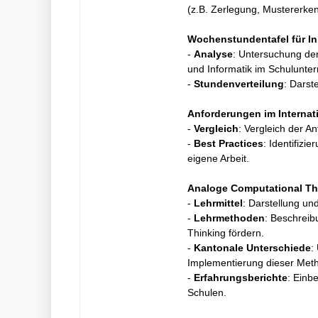
(z.B. Zerlegung, Mustererken
Wochenstundentafel für Inh
-
Analyse
: Untersuchung de
und Informatik im Schulunterr
-
Stundenverteilung
: Darst
Anforderungen im Internat
-
Vergleich
: Vergleich der A
-
Best Practices
: Identifizi
eigene Arbeit.
Analoge Computational Thi
-
Lehrmittel
: Darstellung und
-
Lehrmethoden
: Beschrei
Thinking fördern.
-
Kantonale Unterschiede
:
Implementierung dieser Met
-
Erfahrungsberichte
: Einb
Schulen.