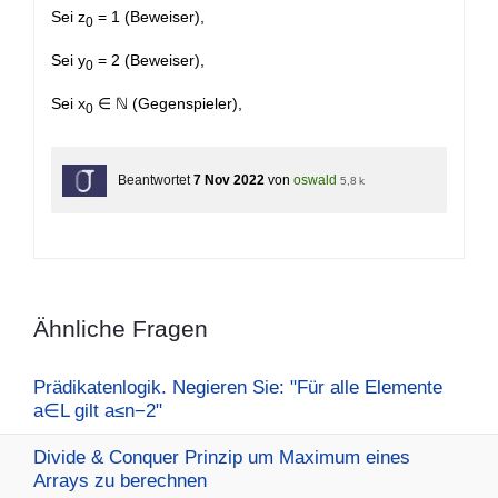
Sei z
= 1 (Beweiser),
0
Sei y
= 2 (Beweiser),
0
Sei x
∈ ℕ (Gegenspieler),
0
Beantwortet
7 Nov 2022
von
oswald
5,8 k
Ähnliche Fragen
Prädikatenlogik. Negieren Sie: "Für alle Elemente
a∈L gilt a≤n−2"
Divide & Conquer Prinzip um Maximum eines
Arrays zu berechnen