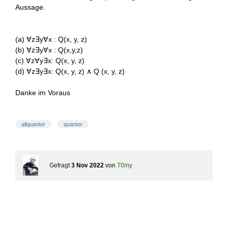
Aussage.
(a) ∀z∃y∀x : Q(x, y, z)
(b) ∀z∃y∀x : Q(x,y,z)
(c) ∀z∀y∃x: Q(x, y, z)
(d) ∀z∃y∃x: Q(x, y, z) ∧ Q (x, y, z)
Danke im Voraus
allquantor
quantor
Gefragt
3 Nov 2022
von
T0my