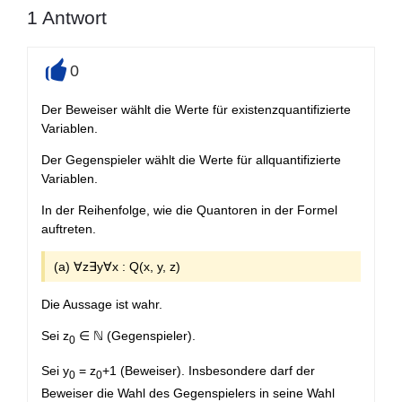
1
Antwort
0
+
Der Beweiser wählt die Werte für existenzquantifizierte
Variablen.
Der Gegenspieler wählt die Werte für allquantifizierte
Variablen.
In der Reihenfolge, wie die Quantoren in der Formel
auftreten.
(a) ∀z∃y∀x : Q(x, y, z)
Die Aussage ist wahr.
Sei z
∈ ℕ (Gegenspieler).
0
Sei y
= z
+1 (Beweiser). Insbesondere darf der
0
0
Beweiser die Wahl des Gegenspielers in seine Wahl