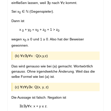
einfließen lassen, weil ∃y nach ∀z kommt.
Sei x
∈ ℕ (Gegenspieler).
0
Dann ist
x
+ y
= x
+ z
+ 1 > z
0
0
0
0
0
wegen x
≥ 0 und 1 ≥ 0. Also hat der Beweiser
0
gewonnen.
(b) ∀z∃y∀x : Q(x,y,z)
Das wird genauso wie bei (a) gemacht. Wortwörtlich
genauso. Ohne irgendwelche Änderung. Weil das die
selbe Formel wie bei (a) ist.
(c) ∀z∀y∃x: Q(x, y, z)
Die Aussage ist falsch. Negation ist
∃z∃y∀x: x + y ≤ z.