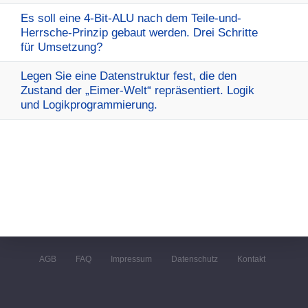
Es soll eine 4-Bit-ALU nach dem Teile-und-
Herrsche-Prinzip gebaut werden. Drei Schritte
für Umsetzung?
Legen Sie eine Datenstruktur fest, die den
Zustand der „Eimer-Welt“ repräsentiert. Logik
und Logikprogrammierung.
AGB
FAQ
Impressum
Datenschutz
Kontakt