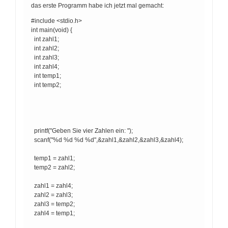
das erste Programm habe ich jetzt mal gemacht:
#include <stdio.h>
int main(void) {
int zahl1;
int zahl2;
int zahl3;
int zahl4;
int temp1;
int temp2;
printf("Geben Sie vier Zahlen ein: ");
scanf("%d %d %d %d",&zahl1,&zahl2,&zahl3,&zahl4);
temp1 = zahl1;
temp2 = zahl2;
zahl1 = zahl4;
zahl2 = zahl3;
zahl3 = temp2;
zahl4 = temp1;