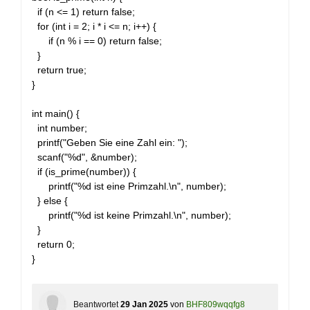
if (n <= 1) return false;
for (int i = 2; i * i <= n; i++) {
if (n % i == 0) return false;
}
return true;
}
int main() {
int number;
printf("Geben Sie eine Zahl ein: ");
scanf("%d", &number);
if (is_prime(number)) {
printf("%d ist eine Primzahl.\n", number);
} else {
printf("%d ist keine Primzahl.\n", number);
}
return 0;
}
Beantwortet
29 Jan 2025
von
BHF809wqqfg8