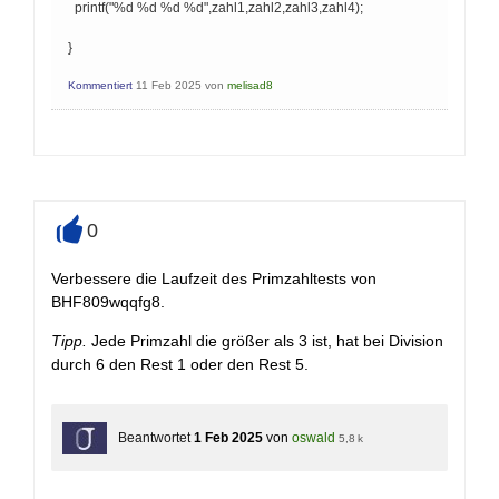
printf("%d %d %d %d",zahl1,zahl2,zahl3,zahl4);
}
Kommentiert
11 Feb 2025
von
melisad8
0
+
Verbessere die Laufzeit des Primzahltests von
BHF809wqqfg8.
Tipp.
Jede Primzahl die größer als 3 ist, hat bei Division
durch 6 den Rest 1 oder den Rest 5.
Beantwortet
1 Feb 2025
von
oswald
5,8 k