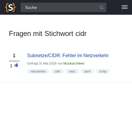
Alle Fragen
Fragen mit Stichwort cidr
1
Subnetze/CIDR: Fehler im Netzverkehr
Antwort
Gefragt
31 Mai 2018
von
Musikarchitekt
1
netzwerke
cidr
netz
ipv4
icmp