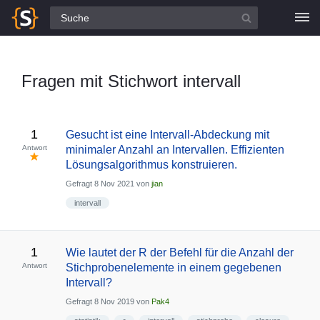
Alle Fragen
Fragen mit Stichwort intervall
1
Gesucht ist eine Intervall-Abdeckung mit
Antwort
minimaler Anzahl an Intervallen. Effizienten
Lösungsalgorithmus konstruieren.
Gefragt
8 Nov 2021
von
jian
intervall
1
Wie lautet der R der Befehl für die Anzahl der
Antwort
Stichprobenelemente in einem gegebenen
Intervall?
Gefragt
8 Nov 2019
von
Pak4