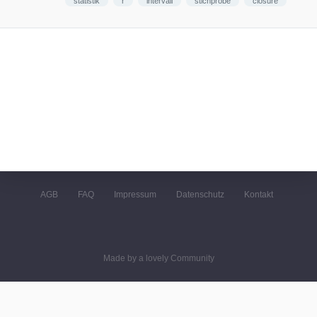
statistik
r
intervall
stichprobe
closure
AGB
FAQ
Impressum
Datenschutz
Kontakt
Made by a lovely Community