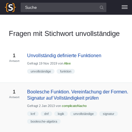
Alle Fragen
Fragen mit Stichwort unvollständige
1
Unvollständig definierte Funktionen
Antwort
Gefragt
19 Nov 2019
von
Alive
unvollständige
funktion
1
Boolesche Funktion. Vereinfachung der Formen.
Antwort
Signatur auf Vollständigkeit prüfen
Gefragt
2 Jan 2013
von
complicatoNacho
knf
dnf
logik
unvollständige
signatur
boolesche-algebra