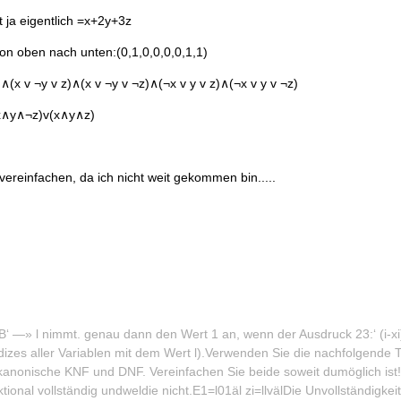
 ja eigentlich =x+2y+3z
t von oben nach unten:(0,1,0,0,0,0,1,1)
)∧(x v ¬y v z)∧(x v ¬y v ¬z)∧(¬x v y v z)∧(¬x v y v ¬z)
(x∧y∧¬z)v(x∧y∧z)
ereinfachen, da ich nicht weit gekommen bin.....
 B‘ —» l nimmt. genau dann den Wert 1 an, wenn der Ausdruck 23:‘ (i-xi)
izes aller Variablen mit dem Wert l).Verwenden Sie die nachfolgende 
kanonische KNF und DNF. Vereinfachen Sie beide soweit dumöglich ist
ktional vollständig undweldie nicht.E1=l01äl zi=llvälDie Unvollständigke