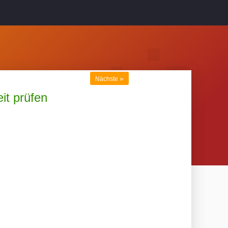
»
Nächste
it prüfen