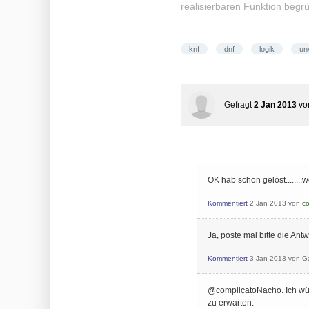
realisierbaren Funktion begr
knf
dnf
logik
un
Gefragt
2 Jan 2013
v
OK hab schon gelöst........
Kommentiert
2 Jan 2013
von
c
Ja, poste mal bitte die Antw
Kommentiert
3 Jan 2013
von
G
@complicatoNacho. Ich würde
zu erwarten.