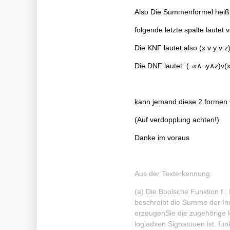
Also Die Summenformel heißt
folgende letzte spalte laute
Die KNF lautet also (x v y v z
Die DNF lautet: (¬x∧¬y∧z)v
kann jemand diese 2 formen v
(Auf verdopplung achten!)
Danke im voraus
Aus der Texterkennung:
(a) Die Boolsche Funktion f :
beschreibt die Summe der Ind
erzeugenSie die zugehörige 
logiadxen Signatuuen ist. fun