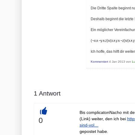
Die Dritte Spalte beginnt n
Deshalb beginnt die letzte
Ein möglicher Vereinfachun
(¬x∧¬y∧z)v(x∧y∧¬z)v(x∧y
Ich hoffe, das hilft dir wei
Kommentiert
4 Jan 2013
von
L
1
Antwort
Bis complicatonNacho mit der E
+
0
(Link) weiter, den ich bei
htt
sind-vol…
gepostet habe.