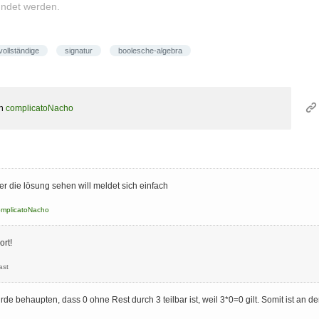
ündet werden.
vollständige
signatur
boolesche-algebra
on
complicatoNacho
wer die lösung sehen will meldet sich einfach
omplicatoNacho
ort!
ast
 behaupten, dass 0 ohne Rest durch 3 teilbar ist, weil 3*0=0 gilt. Somit ist an der 