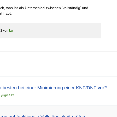
ch, was ihr als Unterschied zwischen 'vollständig' und
rt habt.
13
von
Lu
 besten bei einer Minimierung einer KNF/DNF vor?
n
yugi1412
en auf funktionale Vollständigkeit prüfen