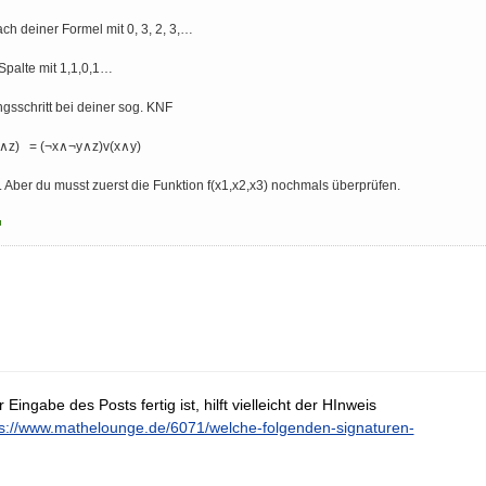
ach deiner Formel mit 0, 3, 2, 3,…
 Spalte mit 1,1,0,1…
gsschritt bei deiner sog. KNF
∧z) = (¬x∧¬y∧z)v(x∧y)
ter. Aber du musst zuerst die Funktion f(x1,x2,x3) nochmals überprüfen.
u
ingabe des Posts fertig ist, hilft vielleicht der HInweis
ps://www.mathelounge.de/6071/welche-folgenden-signaturen-