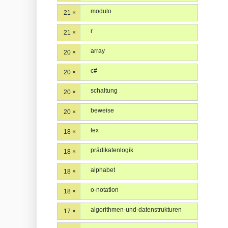
modulo
21 ×
r
21 ×
array
20 ×
c#
20 ×
schaltung
20 ×
beweise
20 ×
tex
18 ×
prädikatenlogik
18 ×
alphabet
18 ×
o-notation
18 ×
algorithmen-und-datenstrukturen
17 ×