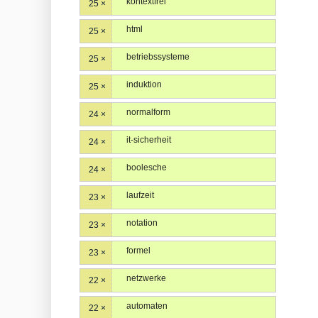
kontextfrei
25 ×
html
25 ×
betriebssysteme
25 ×
induktion
25 ×
normalform
24 ×
it-sicherheit
24 ×
boolesche
24 ×
laufzeit
23 ×
notation
23 ×
formel
23 ×
netzwerke
22 ×
automaten
22 ×