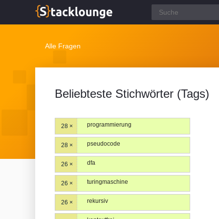
Alle Fragen
Beliebteste Stichwörter (Tags)
programmierung
28 ×
pseudocode
28 ×
dfa
26 ×
turingmaschine
26 ×
rekursiv
26 ×