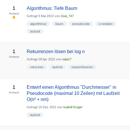
1
Algorithmus: Tiefe Baum
Antwort
Gefragt
9 Mai 2022
von
Zeal_747
algorithmus
baum
pseudocode
o-notation
laufzeit
1
Rekurrenzen lösen bei log n
Antwort
Gefragt
28 Apr 2022
von
nala17
rekursion
laufzeit
mastertheorem
1
Entwirf einen Algorithmus "Durchmesser" in
Antwort
Pseudocode (maximal 10 Zeilen) mit Laufzeit
O(n² + nm)
Gefragt
19 Dez 2021
von
Isabell Krüger
laufzeit