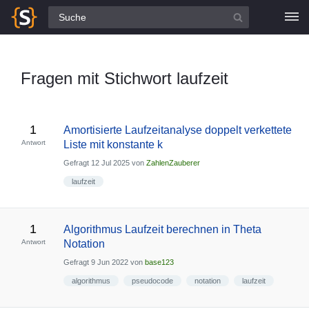
Alle Fragen
Fragen mit Stichwort laufzeit
1
Amortisierte Laufzeitanalyse doppelt verkettete
Antwort
Liste mit konstante k
Gefragt
12 Jul 2025
von
ZahlenZauberer
laufzeit
1
Algorithmus Laufzeit berechnen in Theta
Antwort
Notation
Gefragt
9 Jun 2022
von
base123
algorithmus
pseudocode
notation
laufzeit