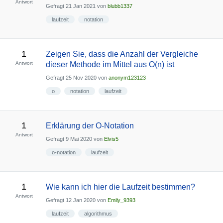
Antwort
Gefragt
21 Jan 2021
von
blubb1337
laufzeit
notation
1
Zeigen Sie, dass die Anzahl der Vergleiche
Antwort
dieser Methode im Mittel aus O(n) ist
Gefragt
25 Nov 2020
von
anonym123123
o
notation
laufzeit
1
Erklärung der O-Notation
Antwort
Gefragt
9 Mai 2020
von
Elvis5
o-notation
laufzeit
1
Wie kann ich hier die Laufzeit bestimmen?
Antwort
Gefragt
12 Jan 2020
von
Emily_9393
laufzeit
algorithmus