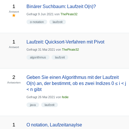
1
Binärer Suchbaum: Laufzeit O(n)?
Antwort
Gefragt
9 Jun 2021
von
ThePirate32
o-notation
laufzeit
1
Laufzeit: Quicksort-Verfahren mit Pivot
Antwort
Gefragt
31 Mai 2021
von
ThePirate32
algorithmus
laufzeit
2
Geben Sie einen Algorithmus mit der Laufzeit
Antworten
O(n) an, der bestimmt, ob es zwei Indizes 0 ≤ i < j
< n gibt
Gefragt
26 Mai 2021
von
fedie
java
laufzeit
1
O notation, Laufzeitanaylse