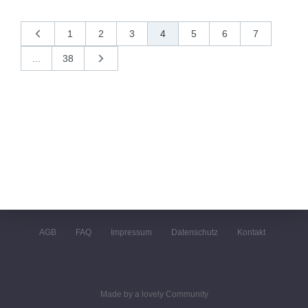
1
2
3
4
5
6
7
«
vorherige
...
38
nächste
»
AGB
FAQ
Impressum
Datenschutz
Kontakt
Made by a lovely Community