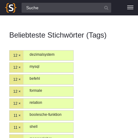
Alle Fragen
Beliebteste Stichwörter (Tags)
dezimalsystem
12 ×
mysql
12 ×
befehl
12 ×
formale
12 ×
relation
12 ×
boolesche-funktion
11 ×
shell
11 ×