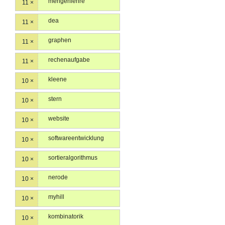
mengenlehre
11 ×
dea
11 ×
graphen
11 ×
rechenaufgabe
11 ×
kleene
10 ×
stern
10 ×
website
10 ×
softwareentwicklung
10 ×
sortieralgorithmus
10 ×
nerode
10 ×
myhill
10 ×
kombinatorik
10 ×