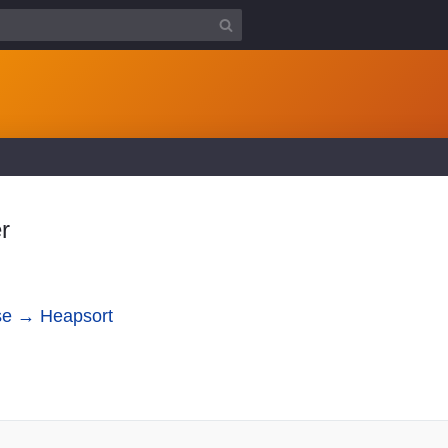
r
se → Heapsort