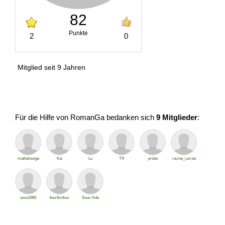
82
Punkte
2
0
Mitglied seit 9 Jahren
Für die Hilfe von RomanGa bedanken sich
9 Mitglieder
:
mathelounge
Kai
Lu
TR
probe
racine_carrée
anna1989
4our6ix4our
Sous Vide