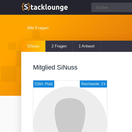
Alle Fragen
SiNuss
2 Fragen
1 Antwort
Mitglied SiNuss
5394. Platz
Reichweite: 2 k