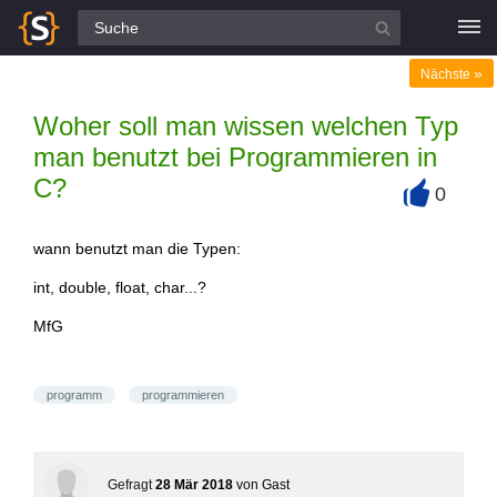
Alle Fragen
»
Nächste
Woher soll man wissen welchen Typ
man benutzt bei Programmieren in
C?
0
+
wann benutzt man die Typen:
int, double, float, char...?
MfG
programm
programmieren
Gefragt
28 Mär 2018
von
Gast