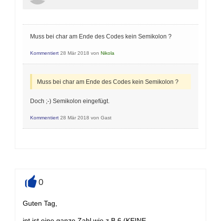
Muss bei char am Ende des Codes kein Semikolon ?
Kommentiert
28 Mär 2018
von
Nikola
Muss bei char am Ende des Codes kein Semikolon ?
Doch ;-) Semikolon eingefügt.
Kommentiert
28 Mär 2018
von
Gast
0
+
Guten Tag,
int ist eine ganze Zahl wie z.B 6 (KEINE