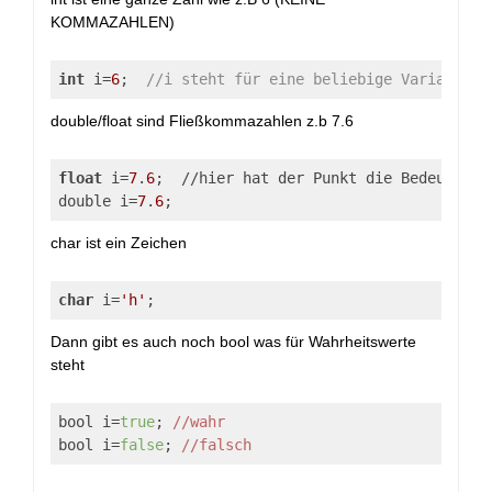
KOMMAZAHLEN)
int
 i=
6
;  
//i steht für eine beliebige Variable
double/float sind Fließkommazahlen z.b 7.6
float
 i=
7
.
6
;  //hier hat der Punkt die Bedeutung 
double i=
7
.
6
;
char ist ein Zeichen
char
 i=
'h'
;
Dann gibt es auch noch bool was für Wahrheitswerte
steht
bool i=
true
; 
//wahr
bool i=
false
; 
//falsch