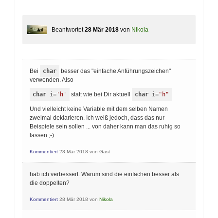
Beantwortet
28 Mär 2018
von
Nikola
Bei
char
besser das "einfache Anführungszeichen"
verwenden. Also
char
 i=
'h'
statt wie bei Dir aktuell
char
 i=
"h"
Und vielleicht keine Variable mit dem selben Namen
zweimal deklarieren. Ich weiß jedoch, dass das nur
Beispiele sein sollen ... von daher kann man das ruhig so
lassen ;-)
Kommentiert
28 Mär 2018
von
Gast
hab ich verbessert. Warum sind die einfachen besser als
die doppelten?
Kommentiert
28 Mär 2018
von
Nikola