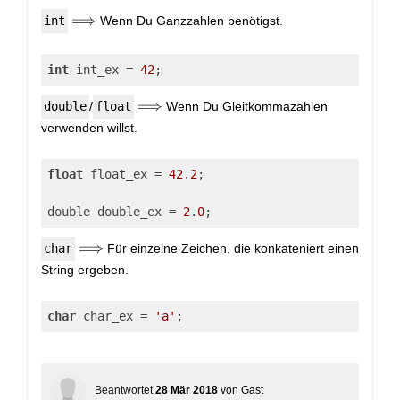
\Longrightarrow
⟹
int
Wenn Du Ganzzahlen benötigst.
int
 int_ex = 
42
;
\Longrightarrow
⟹
double
/
float
Wenn Du Gleitkommazahlen
verwenden willst.
float
 float_ex = 
42
.
2
;
double double_ex = 
2
.
0
;
\Longrightarrow
⟹
char
Für einzelne Zeichen, die konkateniert einen
String ergeben.
char
 char_ex = 
'a'
; 
Beantwortet
28 Mär 2018
von
Gast