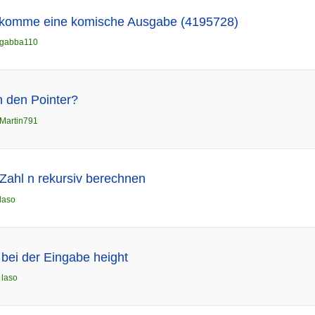
komme eine komische Ausgabe (4195728)
gabba110
h den Pointer?
Martin791
ahl n rekursiv berechnen
laso
bei der Eingabe height
n
laso