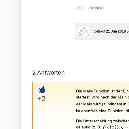
c
funktion
Gefragt
21 Jun 2018
v
2
Antworten
Die Main-Funktion ist der Ei
+
+2
startest, wird nach der Mai
der Main wird (zumindest in
ist ebenfalls eine Funktion, 
Die Unterscheidung zwischen 
f(g(x))
(
(
)
)
g=
=
geläufig (z. B.
,
f
g
x
g