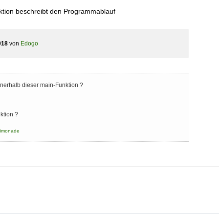
ktion beschreibt den Programmablauf
018
von
Edogo
innerhalb dieser main-Funktion ?
ktion ?
limonade