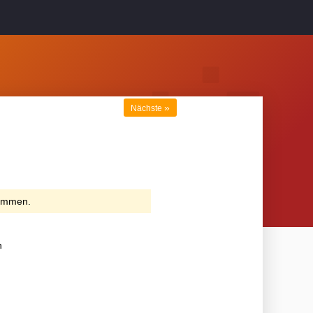
»
Nächste
kommen.
n